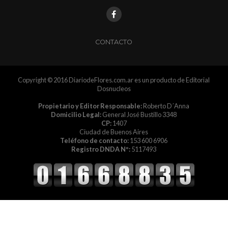
CONTACTO
Copyright © 2016 DiariodeFlores.com.ar es un producto de Editorial
Dosnucleos
Propietario y Editor Responsable:
Roberto D´Anna
Domicilio Legal:
General José Bustillo 3348
CP:
1407
Ciudad de Buenos Aires
Teléfono de contacto:
153 600 6906
Registro DNDA Nº:
5117493