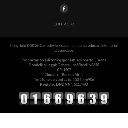
CONTACTO
Copyright © 2016 DiariodeFlores.com.ar es un producto de Editorial
Dosnucleos
Propietario y Editor Responsable:
Roberto D´Anna
Domicilio Legal:
General José Bustillo 3348
CP:
1407
Ciudad de Buenos Aires
Teléfono de contacto:
153 600 6906
Registro DNDA Nº:
5117493