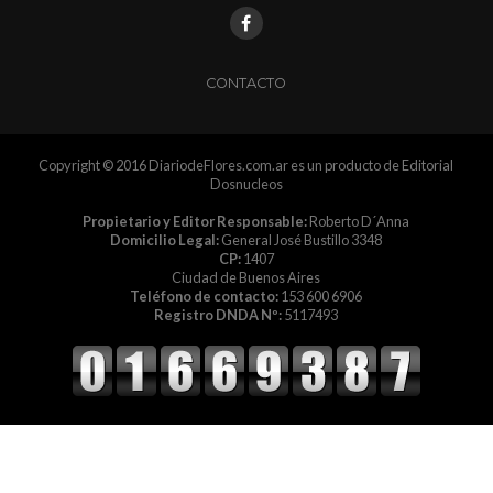
CONTACTO
Copyright © 2016 DiariodeFlores.com.ar es un producto de Editorial
Dosnucleos
Propietario y Editor Responsable:
Roberto D´Anna
Domicilio Legal:
General José Bustillo 3348
CP:
1407
Ciudad de Buenos Aires
Teléfono de contacto:
153 600 6906
Registro DNDA Nº:
5117493