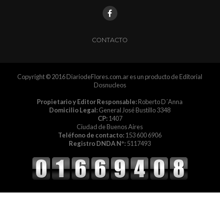
CONTACTO
Copyright © 2016 DiariodeFlores.com.ar es un producto de Editorial
Dosnucleos
Propietario y Editor Responsable:
Roberto D´Anna
Domicilio Legal:
General José Bustillo 3348
CP:
1407
Ciudad de Buenos Aires
Teléfono de contacto:
153 600 6906
Registro DNDA Nº:
5117493