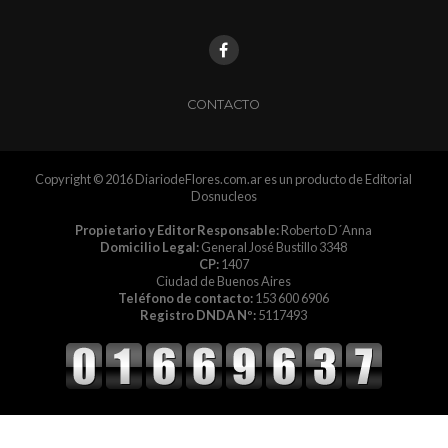
CONTACTO
Copyright © 2016 DiariodeFlores.com.ar es un producto de Editorial
Dosnucleos
Propietario y Editor Responsable:
Roberto D´Anna
Domicilio Legal:
General José Bustillo 3348
CP:
1407
Ciudad de Buenos Aires
Teléfono de contacto:
153 600 6906
Registro DNDA Nº:
5117493