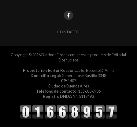
CONTACTO
Copyright © 2016 DiariodeFlores.com.ar es un producto de Editorial
Dosnucleos
Propietario y Editor Responsable:
Roberto D´Anna
Domicilio Legal:
General José Bustillo 3348
CP:
1407
Ciudad de Buenos Aires
Teléfono de contacto:
153 600 6906
Registro DNDA Nº:
5117493