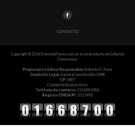
CONTACTO
Copyright © 2016 DiariodeFlores.com.ar es un producto de Editorial
Dosnucleos
Propietario y Editor Responsable:
Roberto D´Anna
Domicilio Legal:
General José Bustillo 3348
CP:
1407
Ciudad de Buenos Aires
Teléfono de contacto:
153 600 6906
Registro DNDA Nº:
5117493