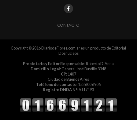
CONTACTO
Copyright © 2016 DiariodeFlores.com.ar es un producto de Editorial
Dosnucleos
Propietario y Editor Responsable:
Roberto D´Anna
Domicilio Legal:
General José Bustillo 3348
CP:
1407
Ciudad de Buenos Aires
Teléfono de contacto:
153 600 6906
Registro DNDA Nº:
5117493