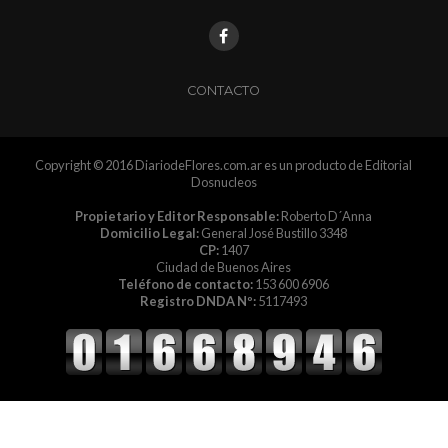
CONTACTO
Copyright © 2016 DiariodeFlores.com.ar es un producto de Editorial
Dosnucleos
Propietario y Editor Responsable:
Roberto D´Anna
Domicilio Legal:
General José Bustillo 3348
CP:
1407
Ciudad de Buenos Aires
Teléfono de contacto:
153 600 6906
Registro DNDA Nº:
5117493