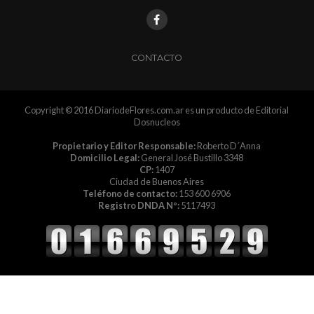
CONTACTO
Copyright © 2016 DiariodeFlores.com.ar es un producto de Editorial
Dosnucleos
Propietario y Editor Responsable:
Roberto D´Anna
Domicilio Legal:
General José Bustillo 3348
CP:
1407
Ciudad de Buenos Aires
Teléfono de contacto:
153 600 6906
Registro DNDA Nº:
5117493