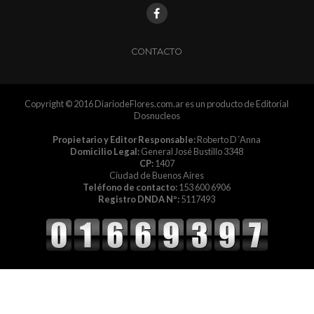
CONTACTO
Copyright © 2016 DiariodeFlores.com.ar es un producto de Editorial
Dosnucleos
Propietario y Editor Responsable:
Roberto D´Anna
Domicilio Legal:
General José Bustillo 3348
CP:
1407
Ciudad de Buenos Aires
Teléfono de contacto:
153 600 6906
Registro DNDA Nº:
5117493