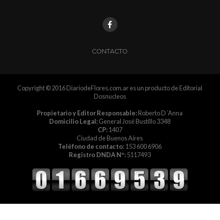
CONTACTO
Copyright © 2016 DiariodeFlores.com.ar es un producto de Editorial
Dosnucleos
Propietario y Editor Responsable:
Roberto D´Anna
Domicilio Legal:
General José Bustillo 3348
CP:
1407
Ciudad de Buenos Aires
Teléfono de contacto:
153 600 6906
Registro DNDA Nº:
5117493