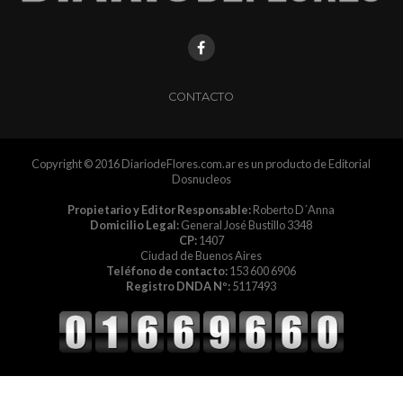
CONTACTO
Copyright © 2016 DiariodeFlores.com.ar es un producto de Editorial
Dosnucleos
Propietario y Editor Responsable:
Roberto D´Anna
Domicilio Legal:
General José Bustillo 3348
CP:
1407
Ciudad de Buenos Aires
Teléfono de contacto:
153 600 6906
Registro DNDA Nº:
5117493