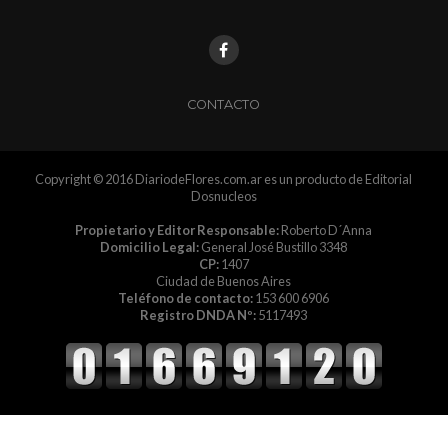
CONTACTO
Copyright © 2016 DiariodeFlores.com.ar es un producto de Editorial
Dosnucleos
Propietario y Editor Responsable:
Roberto D´Anna
Domicilio Legal:
General José Bustillo 3348
CP:
1407
Ciudad de Buenos Aires
Teléfono de contacto:
153 600 6906
Registro DNDA Nº:
5117493