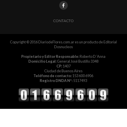
CONTACTO
Copyright © 2016 DiariodeFlores.com.ar es un producto de Editorial
Dosnucleos
Propietario y Editor Responsable:
Roberto D´Anna
Domicilio Legal:
General José Bustillo 3348
CP:
1407
Ciudad de Buenos Aires
Teléfono de contacto:
153 600 6906
Registro DNDA Nº:
5117493