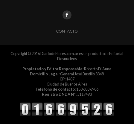
CONTACTO
Copyright © 2016 DiariodeFlores.com.ar es un producto de Editorial
Dosnucleos
Propietario y Editor Responsable:
Roberto D´Anna
Domicilio Legal:
General José Bustillo 3348
CP:
1407
Ciudad de Buenos Aires
Teléfono de contacto:
153 600 6906
Registro DNDA Nº:
5117493