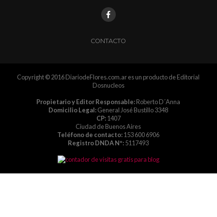
CONTACTO
Copyright © 2016 DiariodeFlores.com.ar es un producto de Editorial
Dosnucleos
Propietario y Editor Responsable:
Roberto D´Anna
Domicilio Legal:
General José Bustillo 3348
CP:
1407
Ciudad de Buenos Aires
Teléfono de contacto:
153 600 6906
Registro DNDA Nº:
5117493