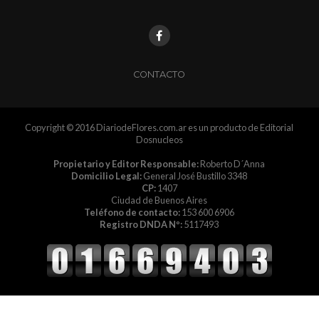
CONTACTO
Copyright © 2016 DiariodeFlores.com.ar es un producto de Editorial
Dosnucleos
Propietario y Editor Responsable:
Roberto D´Anna
Domicilio Legal:
General José Bustillo 3348
CP:
1407
Ciudad de Buenos Aires
Teléfono de contacto:
153 600 6906
Registro DNDA Nº:
5117493