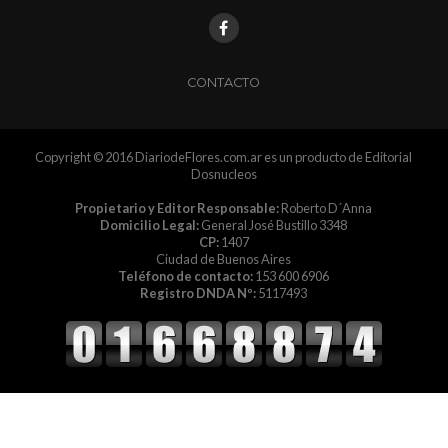
CONTACTO
Copyright © 2016 DiariodeFlores.com.ar es un producto de Editorial
Dosnucleos
Propietario y Editor Responsable:
Roberto D´Anna
Domicilio Legal:
General José Bustillo 3348
CP:
1407
Ciudad de Buenos Aires
Teléfono de contacto:
153 600 6906
Registro DNDA Nº:
5117493