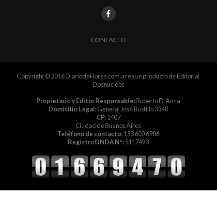
CONTACTO
Copyright © 2016 DiariodeFlores.com.ar es un producto de Editorial
Dosnucleos
Propietario y Editor Responsable:
Roberto D´Anna
Domicilio Legal:
General José Bustillo 3348
CP:
1407
Ciudad de Buenos Aires
Teléfono de contacto:
153 600 6906
Registro DNDA Nº:
5117493