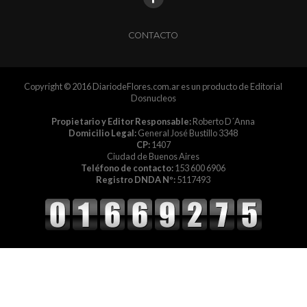
CONTACTO
Copyright © 2016 DiariodeFlores.com.ar es un producto de Editorial
Dosnucleos
Propietario y Editor Responsable:
Roberto D´Anna
Domicilio Legal:
General José Bustillo 3348
CP:
1407
Ciudad de Buenos Aires
Teléfono de contacto:
153 600 6906
Registro DNDA Nº:
5117493