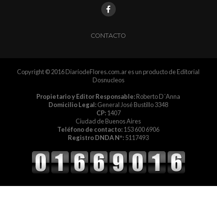
CONTACTO
Copyright © 2016 DiariodeFlores.com.ar es un producto de Editorial
Dosnucleos
Propietario y Editor Responsable:
Roberto D´Anna
Domicilio Legal:
General José Bustillo 3348
CP:
1407
Ciudad de Buenos Aires
Teléfono de contacto:
153 600 6906
Registro DNDA Nº:
5117493