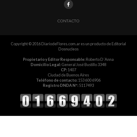
CONTACTO
Copyright © 2016 DiariodeFlores.com.ar es un producto de Editorial
Dosnucleos
Propietario y Editor Responsable:
Roberto D´Anna
Domicilio Legal:
General José Bustillo 3348
CP:
1407
Ciudad de Buenos Aires
Teléfono de contacto:
153 600 6906
Registro DNDA Nº:
5117493