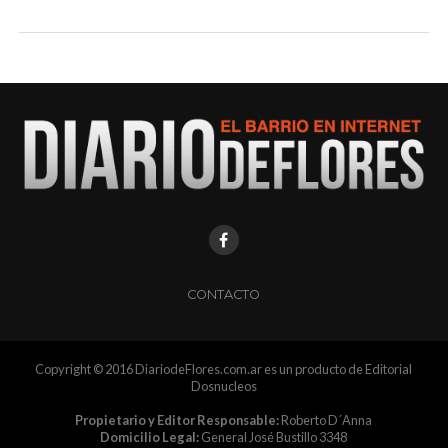
CONTACTO
Copyright © 2016 DiariodeFlores.com.ar es un producto de Editorial
Dosnucleos
Propietario y Editor Responsable:
Roberto D´Anna
Domicilio Legal:
General José Bustillo 3348