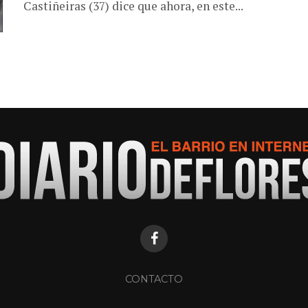
Castiñeiras (37) dice que ahora, en este...
CONTACTO