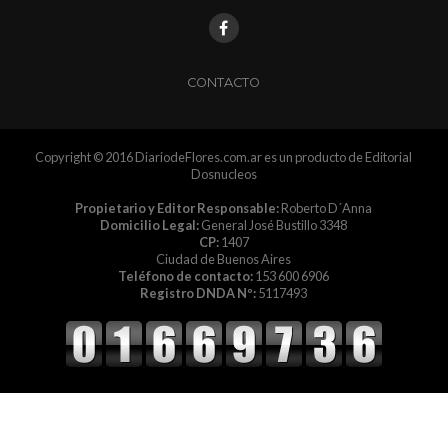
CONTACTO
Copyright © 2016 DiariodeFlores.com.ar es un producto de Editorial
Dosnucleos
Propietario y Editor Responsable:
Roberto D´Anna
Domicilio Legal:
General José Bustillo 3348
CP:
1407
Ciudad de Buenos Aires
Teléfono de contacto:
153 600 6906
Registro DNDA Nº:
5117493