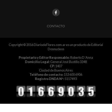
CONTACTO
Copyright © 2016 DiariodeFlores.com.ar es un producto de Editorial
Dosnucleos
Propietario y Editor Responsable:
Roberto D´Anna
Domicilio Legal:
General José Bustillo 3348
CP:
1407
Ciudad de Buenos Aires
Teléfono de contacto:
153 600 6906
Registro DNDA Nº:
5117493