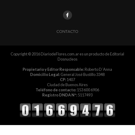
CONTACTO
Copyright © 2016 DiariodeFlores.com.ar es un producto de Editorial
Dosnucleos
Propietario y Editor Responsable:
Roberto D´Anna
Domicilio Legal:
General José Bustillo 3348
CP:
1407
Ciudad de Buenos Aires
Teléfono de contacto:
153 600 6906
Registro DNDA Nº:
5117493