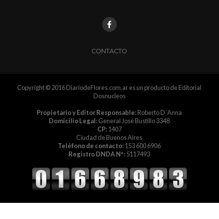
CONTACTO
Copyright © 2016 DiariodeFlores.com.ar es un producto de Editorial
Dosnucleos
Propietario y Editor Responsable:
Roberto D´Anna
Domicilio Legal:
General José Bustillo 3348
CP:
1407
Ciudad de Buenos Aires
Teléfono de contacto:
153 600 6906
Registro DNDA Nº:
5117493