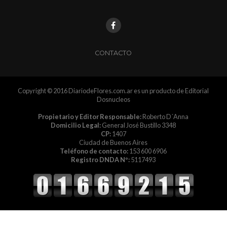
CONTACTO
Copyright © 2016 DiariodeFlores.com.ar es un producto de Editorial
Dosnucleos
Propietario y Editor Responsable:
Roberto D´Anna
Domicilio Legal:
General José Bustillo 3348
CP:
1407
Ciudad de Buenos Aires
Teléfono de contacto:
153 600 6906
Registro DNDA Nº:
5117493