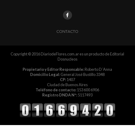
CONTACTO
Copyright © 2016 DiariodeFlores.com.ar es un producto de Editorial
Dosnucleos
Propietario y Editor Responsable:
Roberto D´Anna
Domicilio Legal:
General José Bustillo 3348
CP:
1407
Ciudad de Buenos Aires
Teléfono de contacto:
153 600 6906
Registro DNDA Nº:
5117493