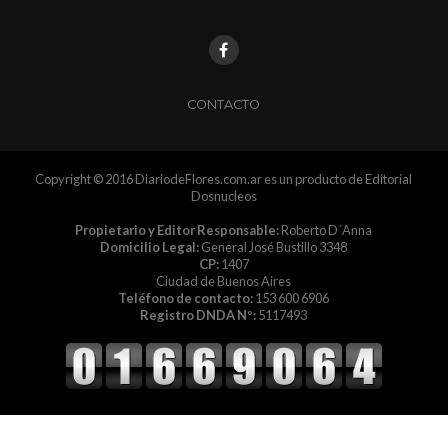
CONTACTO
Copyright © 2016 DiariodeFlores.com.ar es un producto de Editorial
Dosnucleos
Propietario y Editor Responsable:
Roberto D´Anna
Domicilio Legal:
General José Bustillo 3348
CP:
1407
Ciudad de Buenos Aires
Teléfono de contacto:
153 600 6906
Registro DNDA Nº:
5117493