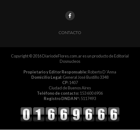
CONTACTO
Copyright © 2016 DiariodeFlores.com.ar es un producto de Editorial
Dosnucleos
Propietario y Editor Responsable:
Roberto D´Anna
Domicilio Legal:
General José Bustillo 3348
CP:
1407
Ciudad de Buenos Aires
Teléfono de contacto:
153 600 6906
Registro DNDA Nº:
5117493