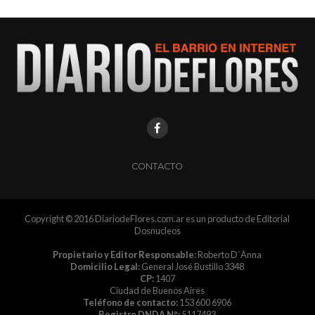
CONTACTO
Copyright © 2016 DiariodeFlores.com.ar es un producto de Editorial
Dosnucleos
Propietario y Editor Responsable:
Roberto D´Anna
Domicilio Legal:
General José Bustillo 3348
CP:
1407
Ciudad de Buenos Aires
Teléfono de contacto:
153 600 6906
Registro DNDA Nº:
5117493