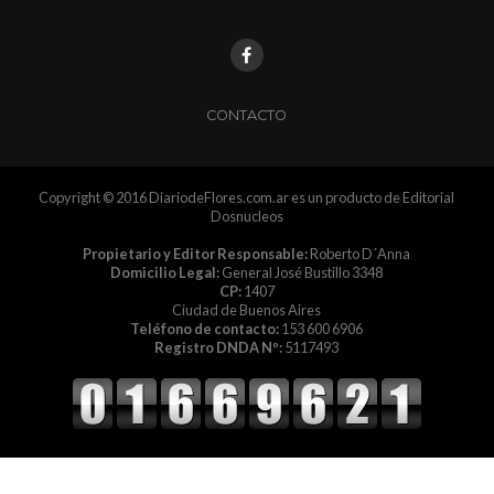
CONTACTO
Copyright © 2016 DiariodeFlores.com.ar es un producto de Editorial
Dosnucleos
Propietario y Editor Responsable:
Roberto D´Anna
Domicilio Legal:
General José Bustillo 3348
CP:
1407
Ciudad de Buenos Aires
Teléfono de contacto:
153 600 6906
Registro DNDA Nº:
5117493