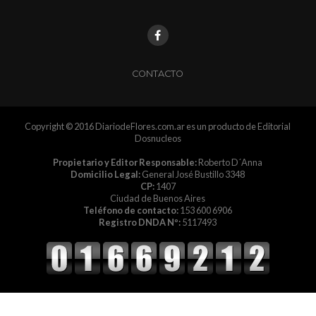
CONTACTO
Copyright © 2016 DiariodeFlores.com.ar es un producto de Editorial
Dosnucleos
Propietario y Editor Responsable:
Roberto D´Anna
Domicilio Legal:
General José Bustillo 3348
CP:
1407
Ciudad de Buenos Aires
Teléfono de contacto:
153 600 6906
Registro DNDA Nº:
5117493