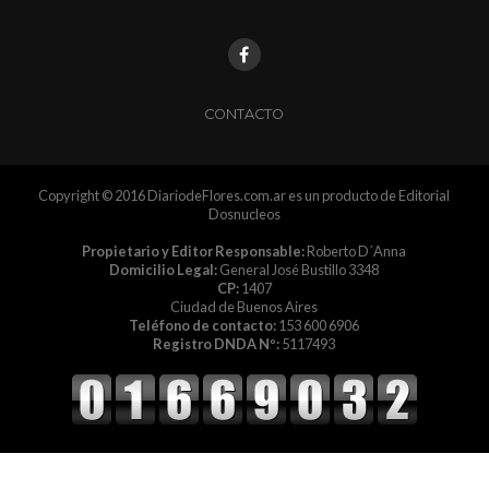
CONTACTO
Copyright © 2016 DiariodeFlores.com.ar es un producto de Editorial
Dosnucleos
Propietario y Editor Responsable:
Roberto D´Anna
Domicilio Legal:
General José Bustillo 3348
CP:
1407
Ciudad de Buenos Aires
Teléfono de contacto:
153 600 6906
Registro DNDA Nº:
5117493