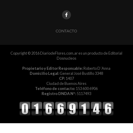
CONTACTO
Copyright © 2016 DiariodeFlores.com.ar es un producto de Editorial
Dosnucleos
Propietario y Editor Responsable:
Roberto D´Anna
Domicilio Legal:
General José Bustillo 3348
CP:
1407
Ciudad de Buenos Aires
Teléfono de contacto:
153 600 6906
Registro DNDA Nº:
5117493