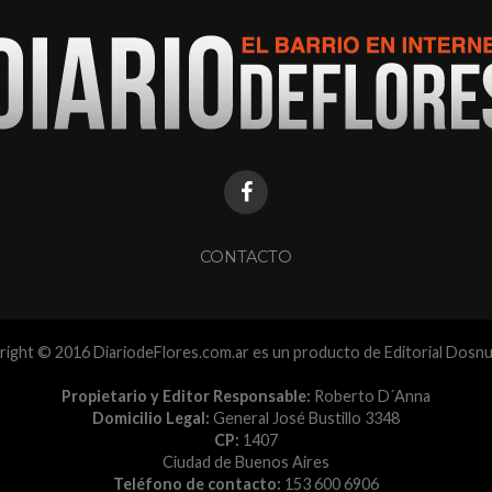
CONTACTO
ight © 2016 DiariodeFlores.com.ar es un producto de Editorial Dosn
Propietario y Editor Responsable:
Roberto D´Anna
Domicilio Legal:
General José Bustillo 3348
CP:
1407
Ciudad de Buenos Aires
Teléfono de contacto:
153 600 6906