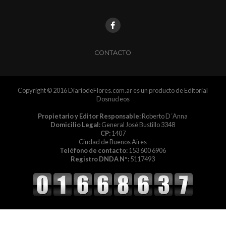
CONTACTO
Copyright © 2016 DiariodeFlores.com.ar es un producto de Editorial
Dosnucleos
Propietario y Editor Responsable:
Roberto D´Anna
Domicilio Legal:
General José Bustillo 3348
CP:
1407
Ciudad de Buenos Aires
Teléfono de contacto:
153 600 6906
Registro DNDA Nº:
5117493