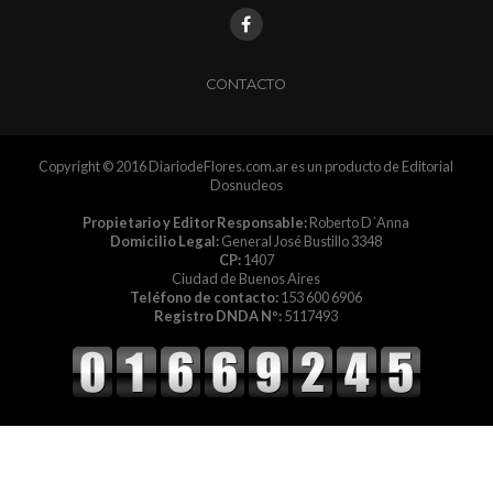
CONTACTO
Copyright © 2016 DiariodeFlores.com.ar es un producto de Editorial
Dosnucleos
Propietario y Editor Responsable:
Roberto D´Anna
Domicilio Legal:
General José Bustillo 3348
CP:
1407
Ciudad de Buenos Aires
Teléfono de contacto:
153 600 6906
Registro DNDA Nº:
5117493