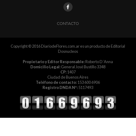
CONTACTO
Copyright © 2016 DiariodeFlores.com.ar es un producto de Editorial
Dosnucleos
Propietario y Editor Responsable:
Roberto D´Anna
Domicilio Legal:
General José Bustillo 3348
CP:
1407
Ciudad de Buenos Aires
Teléfono de contacto:
153 600 6906
Registro DNDA Nº:
5117493