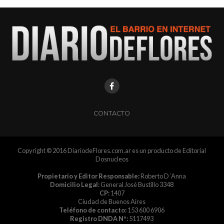
CONTACTO
Copyright © 2016 DiariodeFlores.com.ar es un producto de Editorial
Dosnucleos
Propietario y Editor Responsable:
Roberto D´Anna
Domicilio Legal:
General José Bustillo 3348
CP:
1407
Ciudad de Buenos Aires
Teléfono de contacto:
153 600 6906
Registro DNDA Nº:
5117493