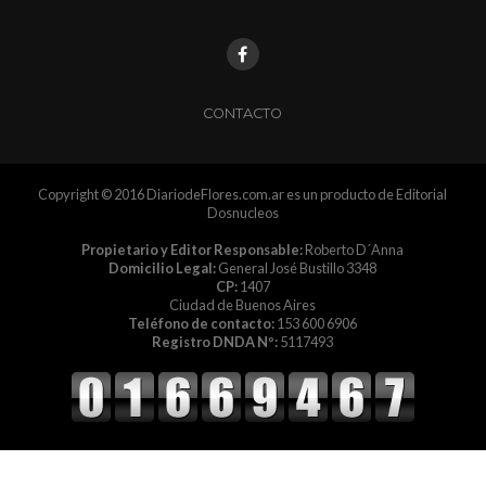
CONTACTO
Copyright © 2016 DiariodeFlores.com.ar es un producto de Editorial
Dosnucleos
Propietario y Editor Responsable:
Roberto D´Anna
Domicilio Legal:
General José Bustillo 3348
CP:
1407
Ciudad de Buenos Aires
Teléfono de contacto:
153 600 6906
Registro DNDA Nº:
5117493