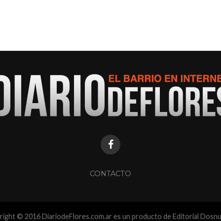
CONTACTO
ight © 2016 DiariodeFlores.com.ar es un producto de Editorial Dosn