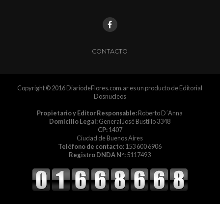
CONTACTO
Copyright © 2016 DiariodeFlores.com.ar es un producto de Editorial
Dosnucleos
Propietario y Editor Responsable:
Roberto D´Anna
Domicilio Legal:
General José Bustillo 3348
CP:
1407
Ciudad de Buenos Aires
Teléfono de contacto:
153 600 6906
Registro DNDA Nº:
5117493