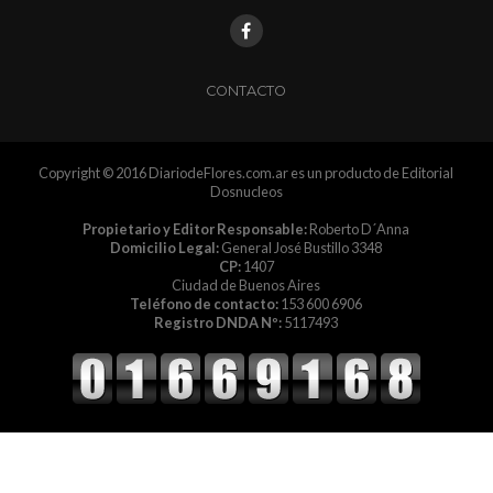
CONTACTO
Copyright © 2016 DiariodeFlores.com.ar es un producto de Editorial
Dosnucleos
Propietario y Editor Responsable:
Roberto D´Anna
Domicilio Legal:
General José Bustillo 3348
CP:
1407
Ciudad de Buenos Aires
Teléfono de contacto:
153 600 6906
Registro DNDA Nº:
5117493