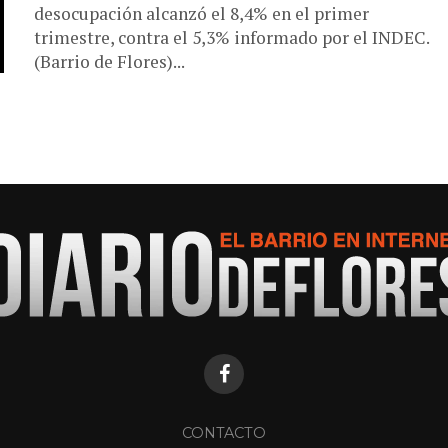
desocupación alcanzó el 8,4% en el primer
trimestre, contra el 5,3% informado por el INDEC.
(Barrio de Flores)...
CONTACTO