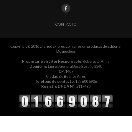
CONTACTO
Copyright © 2016 DiariodeFlores.com.ar es un producto de Editorial
Dosnucleos
Propietario y Editor Responsable:
Roberto D´Anna
Domicilio Legal:
General José Bustillo 3348
CP:
1407
Ciudad de Buenos Aires
Teléfono de contacto:
153 600 6906
Registro DNDA Nº:
5117493