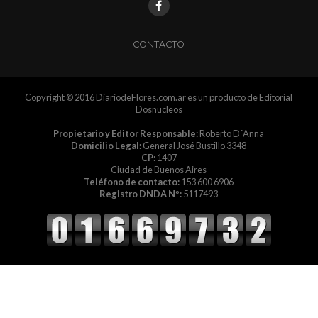
CONTACTO
Copyright © 2016 DiariodeFlores.com.ar es un producto de Editorial
Dosnucleos
Propietario y Editor Responsable:
Roberto D´Anna
Domicilio Legal:
General José Bustillo 3348
CP:
1407
Ciudad de Buenos Aires
Teléfono de contacto:
153 600 6906
Registro DNDA Nº:
5117493